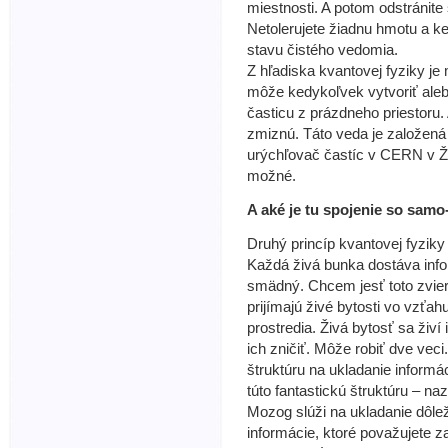
miestnosti. A potom odstránite 
Netolerujete žiadnu hmotu a k
stavu čistého vedomia.
Z hľadiska kvantovej fyziky je
môže kedykoľvek vytvoriť alebo
časticu z prázdneho priestoru.
zmiznú. Táto veda je založená
urýchľovač častíc v CERN v Ž
možné.
A aké je tu spojenie so sam
Druhý princíp kvantovej fyziky
Každá živá bunka dostáva info
smädný. Chcem jesť toto zviera
prijímajú živé bytosti vo vzťa
prostredia. Živá bytosť sa živí
ich zničiť. Môže robiť dve vec
štruktúru na ukladanie informá
túto fantastickú štruktúru – n
Mozog slúži na ukladanie dôlež
informácie, ktoré považujete z