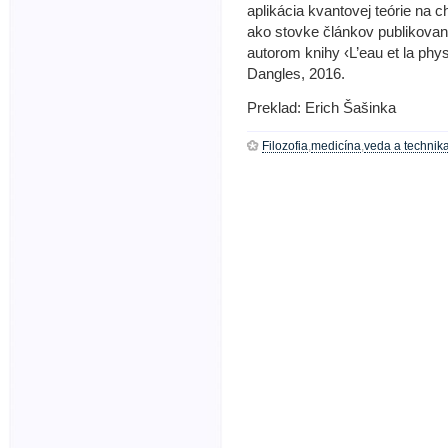
aplikácia kvantovej teórie na c
ako stovke článkov publikova
autorom knihy ‹L’eau et la phy
Dangles, 2016.
Preklad: Erich Šašinka
Filozofia
,
medicína
,
veda a technik