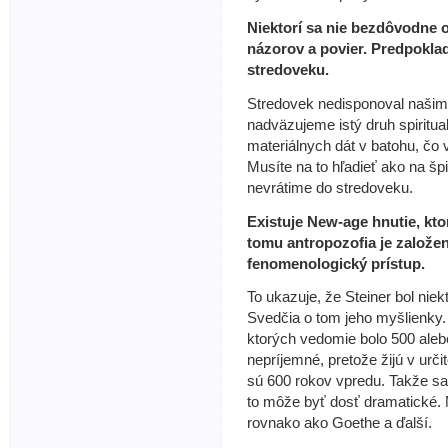
Niektorí sa nie bezdôvodne 
názorov a povier. Predpokla
stredoveku.
Stredovek nedisponoval naši
nadväzujeme istý druh spirit
materiálnych dát v batohu, čo 
Musíte na to hľadieť ako na šp
nevrátime do stredoveku.
Existuje New-age hnutie, kt
tomu antropozofia je založe
fenomenologický prístup.
To ukazuje, že Steiner bol nie
Svedčia o tom jeho myšlienky. 
ktorých vedomie bolo 500 aleb
nepríjemné, pretože žijú v urč
sú 600 rokov vpredu. Takže s
to môže byť dosť dramatické. 
rovnako ako Goethe a ďalší.