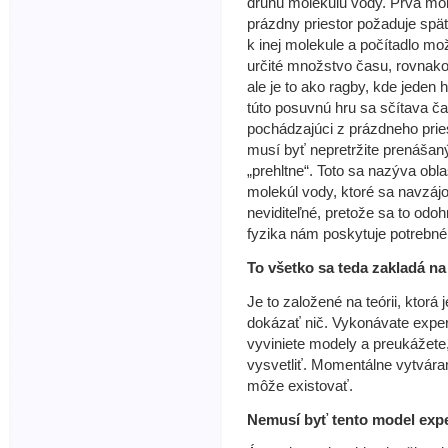
druhú molekulu vody. Prvá mo
prázdny priestor požaduje späť 
k inej molekule a počítadlo m
určité množstvo času, rovnako 
ale je to ako ragby, kde jeden
túto posuvnú hru sa sčítava č
pochádzajúci z prázdneho pries
musí byť nepretržite prenášaný
„prehltne“. Toto sa nazýva obla
molekúl vody, ktoré sa navzájo
neviditeľné, pretože sa to odo
fyzika nám poskytuje potrebné
To všetko sa teda zakladá na
Je to založené na teórii, ktor
dokázať nič. Vykonávate exper
vyviniete modely a preukážete
vysvetliť. Momentálne vytvár
môže existovať.
Nemusí byť tento model exp