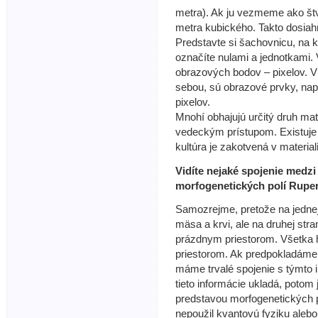
metra). Ak ju vezmeme ako štv
metra kubického. Takto dosiahn
Predstavte si šachovnicu, na kt
označíte nulami a jednotkami.
obrazových bodov – pixelov. V 
sebou, sú obrazové prvky, napr
pixelov.
Mnohí obhajujú určitý druh ma
vedeckým prístupom. Existuje 
kultúra je zakotvená v materia
Vidíte nejaké spojenie medz
morfogenetických polí Rupe
Samozrejme, pretože na jednej 
mäsa a krvi, ale na druhej stra
prázdnym priestorom. Všetka 
priestorom. Ak predpokladáme, 
máme trvalé spojenie s týmto 
tieto informácie ukladá, potom
predstavou morfogenetických po
nepoužil kvantovú fyziku alebo 