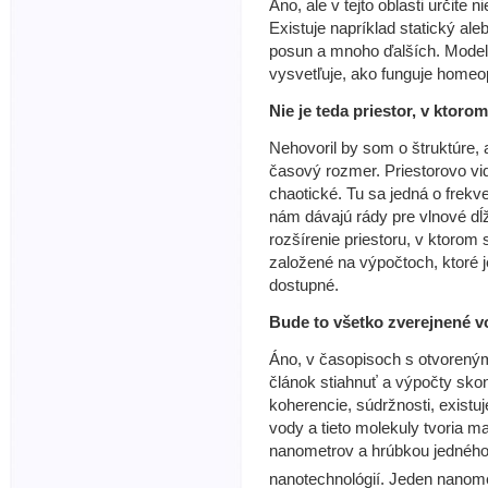
Áno, ale v tejto oblasti určite
Existuje napríklad statický a
posun a mnoho ďalších. Model
vysvetľuje, ako funguje homeop
Nie je teda priestor, v ktor
Nehovoril by som o štruktúre,
časový rozmer. Priestorovo vid
chaotické. Tu sa jedná o frekv
nám dávajú rády pre vlnové dĺž
rozšírenie priestoru, v ktorom 
založené na výpočtoch, ktoré 
dostupné.
Bude to všetko zverejnené 
Áno, v časopisoch s otvoreným
článok stiahnuť a výpočty skon
koherencie, súdržnosti, existu
vody a tieto molekuly tvoria m
nanometrov a hrúbkou jedného
nanotechnológií. Jeden nanom