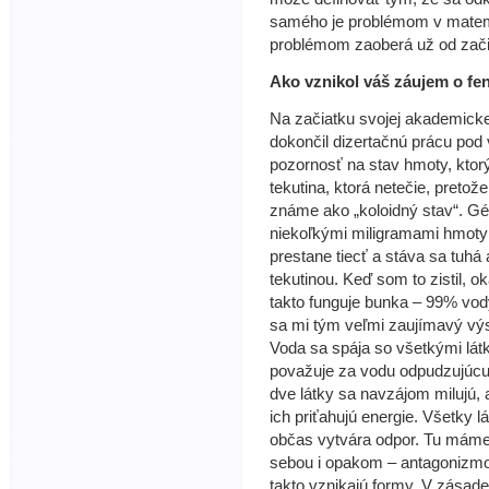
samého je problémom v matema
problémom zaoberá už od začia
Ako vznikol váš záujem o f
Na začiatku svojej akademicke
dokončil dizertačnú prácu pod
pozornosť na stav hmoty, ktorý
tekutina, ktorá netečie, pretož
známe ako „koloidný stav“. Gél
niekoľkými miligramami hmoty 
prestane tiecť a stáva sa tuhá
tekutinou. Keď som to zistil, ok
takto funguje bunka – 99% vody
sa mi tým veľmi zaujímavý vý
Voda sa spája so všetkými látk
považuje za vodu odpudzujúcu,
dve látky sa navzájom milujú, 
ich priťahujú energie. Všetky l
občas vytvára odpor. Tu máme
sebou i opakom – antagonizmom
takto vznikajú formy. V zásade v