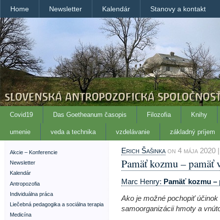
Home
Newsletter
Kalendár
Stanovy a kontakt
Covid19
Das Goetheanum časopis
Filozofia
Knihy
umenie
veda a technika
vzdelávanie
základný príjem
Erich Šašinka
on 4 mája 2020 | 
Akcie – Konferencie
Pamäť kozmu – pamäť 
Newsletter
Kalendár
Marc Henry:
Pamäť kozmu – 
Antropozofia
Individuálna práca
Ako je možné pochopiť účinok
Liečebná pedagogika a sociálna terapia
samoorganizácii hmoty a vnúto
Medicína