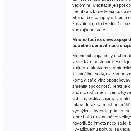
vedomím. Meditácia je spôso
membrán, ktoré tvoria to, čo
Steiner bol schopný ísť touto 
zasvätenci, ktorí vedia, že poz
vonkajšom svete.
Mnoho ľudí sa dnes zapája do
potrebné obnoviť naše chápa
Mnohí obhajujú určitý druh ma
vedeckým prístupom. Existuje 
kultúra je ukotvená v materi
šťastní iba vtedy, ak zhroma
kontá a stále viac spotrebováv
zmenila spoločnosť. Teraz je č
spoločnosť zmeniť vedu. Kyv
Od čias Galilea žijeme v materi
rokov. Teraz sa musíme vrátiť 
vychýlenie kyvadla príde a mô
ktoré boli kultivované vo veľký
hovorili, že hmota neexistuje,
kyvadlovému pohybu sa veda v