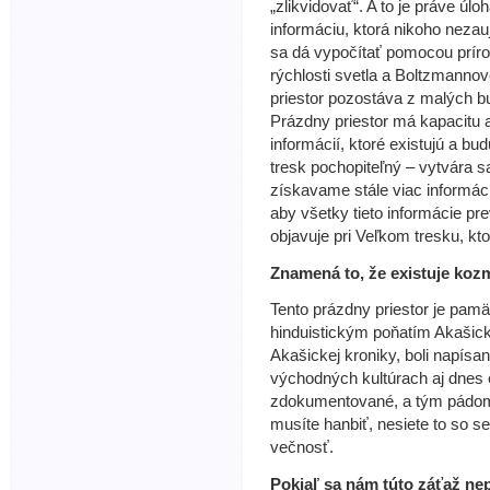
„zlikvidovať“. A to je práve úl
informáciu, ktorá nikoho nezau
sa dá vypočítať pomocou príro
rýchlosti svetla a Boltzmannov
priestor pozostáva z malých bu
Prázdny priestor má kapacitu 
informácií, ktoré existujú a b
tresk pochopiteľný – vytvára sa
získavame stále viac informáci
aby všetky tieto informácie pr
objavuje pri Veľkom tresku, kto
Znamená to, že existuje ko
Tento prázdny priestor je pamä
hinduistickým poňatím Akašick
Akašickej kroniky, boli napísa
východných kultúrach aj dnes e
zdokumentované, a tým pádom p
musíte hanbiť, nesiete to so se
večnosť.
Pokiaľ sa nám túto záťaž ne