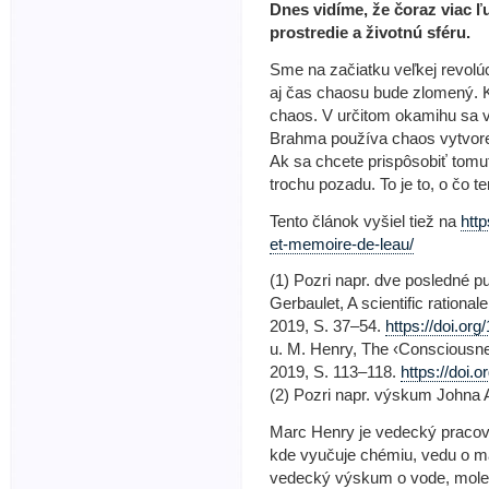
Dnes vidíme, že čoraz viac ľ
prostredie a životnú sféru.
Sme na začiatku veľkej revolú
aj čas chaosu bude zlomený. K
chaos. V určitom okamihu sa 
Brahma používa chaos vytvore
Ak sa chcete prispôsobiť tomu
trochu pozadu. To je to, o čo te
Tento článok vyšiel tiež na
htt
et-memoire-de-leau/
(1) Pozri napr. dve posledné p
Gerbaulet, A scientific rational
2019, S. 37–54.
https://doi.or
u. M. Henry, The ‹Consciousnes
2019, S. 113–118.
https://doi.
(2) Pozri napr. výskum Johna 
Marc Henry je vedecký pracovn
kde vyučuje chémiu, vedu o ma
vedecký výskum o vode, moleku