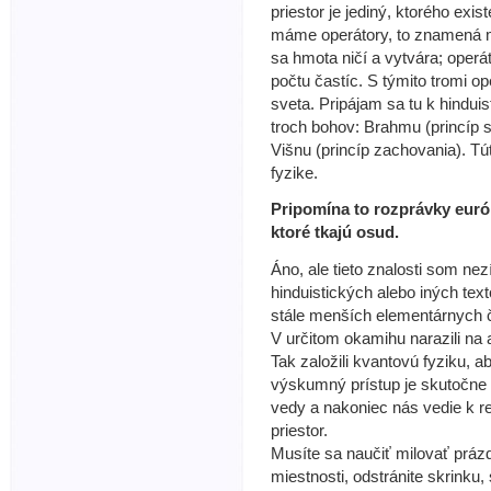
priestor je jediný, ktorého exi
máme operátory, to znamená ma
sa hmota ničí a vytvára; operát
počtu častíc. S týmito tromi 
sveta. Pripájam sa tu k hindui
troch bohov: Brahmu (princíp st
Višnu (princíp zachovania). Tú
fyzike.
Pripomína to rozprávky európs
ktoré tkajú osud.
Áno, ale tieto znalosti som ne
hinduistických alebo iných texto
stále menších elementárnych č
V určitom okamihu narazili na a
Tak založili kvantovú fyziku, a
výskumný prístup je skutočne u
vedy a nakoniec nás vedie k re
priestor.
Musíte sa naučiť milovať prázdn
miestnosti, odstránite skrinku, 