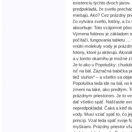
existenciu týchto dvoch javov
predpokladá, že svetlo prechád
miešajú. Ako? Cez prázdny pries
čo vytvára svetlo, fotóny, a čo 
absorbuje. Toto vzájomné pôso
Výmena fotónov je základom mo
počítači, fungovania tabletu …
vnútri molekuly vody je prázdn
fotóny, ktoré ju aktivujú. Akon
a v tomto okamihu je možné zí
Je to ako u Popolušky: chudob
ísť na bál. Zázračná babička p
tiež sluhov“ – a všetko sa objav
Popoluška teda ide na bál, no 
zmení na také, ako predtým. To
prázdnym priestorom. Je to ve
dať všetko späť. Našťastie ex
nepredpokladal. Čaká a keď dv
vody. Musí vziať späť to, čo je
princíp. Vzal teda späť svoje f
myškami. Prázdny priestor vša