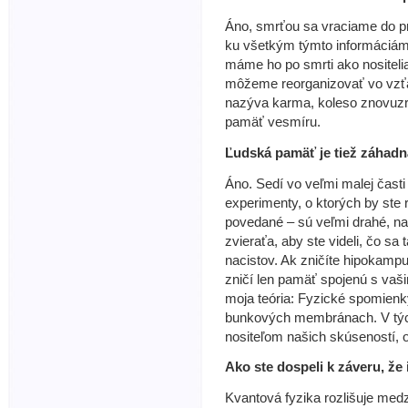
Áno, smrťou sa vraciame do p
ku všetkým týmto informáciám
máme ho po smrti ako nositeli
môžeme reorganizovať vo vzťa
nazýva karma, koleso znovuzrod
pamäť vesmíru.
Ľudská pamäť je tiež záhadn
Áno. Sedí vo veľmi malej čast
experimenty, o ktorých by ste 
povedané – sú veľmi drahé, nap
zvieraťa, aby ste videli, čo sa 
nacistov. Ak zničíte hipokamp
zničí len pamäť spojenú s vaš
moja teória: Fyzické spomienk
bunkových membránach. V tých
nositeľom našich skúseností, 
Ako ste dospeli k záveru, ž
Kvantová fyzika rozlišuje med