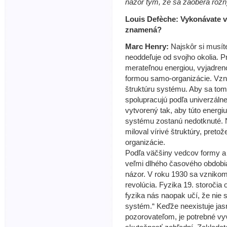
názor tým, že sa zaoberá rôzn
Louis Defèche: Vykonávate 
znamená?
Marc Henry:
Najskôr si musít
neoddeľuje od svojho okolia. P
merateľnou energiou, vyjadreno
formou samo-organizácie. Vznik
štruktúru systému. Aby sa tom
spolupracujú podľa univerzálnej
vytvorený tak, aby túto energi
systému zostanú nedotknuté. N
miloval vírivé štruktúry, pre
organizácie.
Podľa väčšiny vedcov formy a 
veľmi dlhého časového obdobia
názor. V roku 1930 sa vznikom
revolúcia. Fyzika 19. storočia
fyzika nás naopak učí, že ni
systém.“ Keďže neexistuje ja
pozorovateľom, je potrebné vy