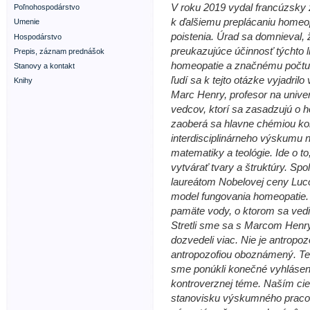
V roku 2019 vydal francúzsky
Poľnohospodárstvo
k ďalšiemu preplácaniu homeo
Umenie
poistenia. Úrad sa domnieval,
Hospodárstvo
preukazujúce účinnosť týchto li
Prepis, záznam prednášok
homeopatie a značnému počtu le
Stanovy a kontakt
ľudí sa k tejto otázke vyjadrilo 
Knihy
Marc Henry, profesor na univer
vedcov, ktorí sa zasadzujú o 
zaoberá sa hlavne chémiou k
interdisciplinárneho výskumu na
matematiky a teológie. Ide o t
vytvárať tvary a štruktúry. S
laureátom Nobelovej ceny Luc
model fungovania homeopatie. 
pamäte vody, o ktorom sa vedi
Stretli sme sa s Marcom Henry
dozvedeli viac. Nie je antropoz
antropozofiou oboznámený. Te
sme ponúkli konečné vyhlásenie
kontroverznej téme. Naším cie
stanovisku výskumného pracov