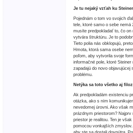
Je tu nejaký vzťah ku Stein
Pojednám o tom vo svojich ďal
tele, ktoré samo o sebe nemá 
musíte predpokladať to, čo on 
vytvára štruktúru. Je to podob
Tieto polia nás obklopujú, pre
Hmota, ktorá sama osebe nemá
poľom, aby vytvorila svoje fo
informačné pole, ktoré Steine
zapadajú do novo objavujúcej s
problému.
Netýka sa toto všetko aj filo
Ak predpokladám existenciu p
otázka, ako s ním komunikujem
nevedomej úrovni. Ako však m
prázdnym priestorom? Najprv 
priestor je realitou. Ten je vš
pomocou vonkajších zmyslov. N
aby ste sa dostali dovnútra. P