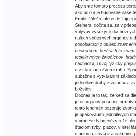
Aby sme tomuto procesu poroz
ako bolo a je budované naše te
Emila Páleša, alebo do Tajnej v
Steinera, dočíta sa, že v prie
vplyvov vysokých duchovných h
našich vnútorných orgánov a d
pôsobiacich z oblasti znamenia 
neskoršom, keď sa toto znamen
teplokrvných živočíchov hrudn
nachádzajú svoj fyzický prejav
a v stáliciach Zverokruhu. Spo
súbežne s vytváraním základov
jednotlivé druhy živočíchov, z
božstiev.
Dodnes je to tak, že keď sa d
jeho orgánov pôsobia formotvorn
tento fenomén pozoruje zvonka 
je opakovaním jednotlivých št
v procese fylogenézy a že plo
štádiom ryby, plazov, v istej 
štádiom cicavcov a nakoniec 