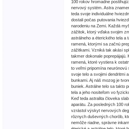
100 rokov hromadne postihujú: 
nervový systém. Astra znamen
teda svoje individuálne hviezdne
dostali počas putovania hvie
narodeniu na Zemi. Každá myš
zážitok, ktorý vďaka svojim 
astrálneho a éterického tela a
ramená, ktorými sa začnú pre
zážitkami. Vzniká tak akási s
takmer dokonale poprepájajú.
ramená, ktoré vystiera k os
to veľmi pripomína neurónovú 
svoje telo a svojimi dendritmi 
bunkami. Aj náš mozog je tvor
buniek. Astrálne telo sa takto 
tela a jeho nositeľom vo fyzic
Keď teda astralita človeka s
aparátu. Za posledných 100 r
vzrástol výskyt nervových deg
rôznych duševných chorôb, kto
nemôže riadne, správne inkarn
éterické a astrálne telo, ktoré 