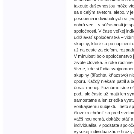
takouto duševnosťou môže vie
sa s celým svetom, alebo, v j
pôsobenia individuálnych síl je
dobrá vec – v súčasnosti je sp
spoločnosti. V čase veľkej indiv
udržiavať spoločenstvá – vidí
skupiny, ktoré sa po naplnení c
už na ceste za cieľom, rozpada
V minulosti bolo spoločenstvo 
živote človeka. Široké rodinné
štvrte, kde si ľudia svojpomo
skupiny (šľachta, kňazstvo) ni
oporu. Každý niekam patril a b
čoraz menej. Poznáme síce eš
pod., ale často už majú len s
samostatne a len zriedka vyst
vonkajšiemu subjektu. Tieto sp
človeka chrániť sa pred sveto
väčšinou nemá, dokáže stáť a
individualita, v podstate spolo
vysokej individualizácie hrozí