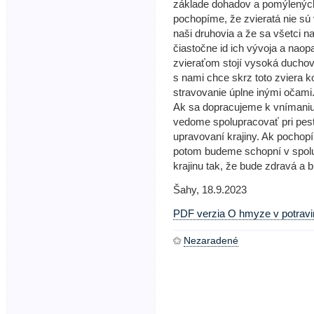
základe dohadov a pomýlených 
pochopíme, že zvieratá nie sú 
naši druhovia a že sa všetci n
čiastočne id ich vývoja a nao
zvieraťom stojí vysoká duchov
s nami chce skrz toto zviera 
stravovanie úplne inými očami
Ak sa dopracujeme k vnímaniu
vedome spolupracovať pri pestova
upravovaní krajiny. Ak pochop
potom budeme schopní v spol
krajinu tak, že bude zdravá a
Šahy, 18.9.2023
PDF verzia O hmyze v potrav
Nezaradené