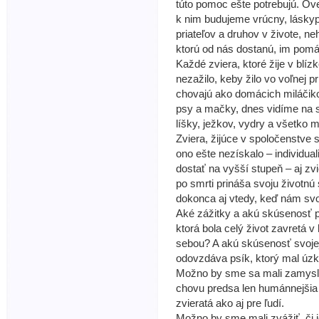
túto pomoc ešte potrebujú. Ov
k nim budujeme vrúcny, lásky
priateľov a druhov v živote, ne
ktorú od nás dostanú, im pomá
Každé zviera, ktoré žije v blíz
nezažilo, keby žilo vo voľnej p
chovajú ako domácich miláčiko
psy a mačky, dnes vidíme na s
líšky, ježkov, vydry a všetko m
Zviera, žijúce v spoločenstve
ono ešte nezískalo – individual
dostať na vyšší stupeň – aj zvi
po smrti prináša svoju život
dokonca aj vtedy, keď nám svoj
Aké zážitky a akú skúsenosť p
ktorá bola celý život zavretá 
sebou? A akú skúsenosť svojej 
odovzdáva psík, ktorý mal úz
Možno by sme sa mali zamysli
chovu predsa len humánnejšia 
zvieratá ako aj pre ľudí.
Možno by sme mali zvážiť, či 