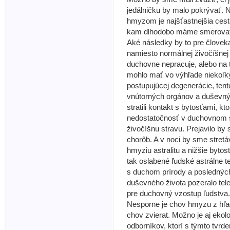
jedálničku by malo pokrývať. 
hmyzom je najšťastnejšia ces
kam dlhodobo máme smerovať 
Aké následky by to pre človek
namiesto normálnej živočíšnej 
duchovne nepracuje, alebo na 
mohlo mať vo výhľade niekoľk
postupujúcej degenerácie, ten
vnútorných orgánov a duševnýc
stratili kontakt s bytosťami, 
nedostatočnosť v duchovnom s
živočíšnu stravu. Prejavilo b
chorôb. A v noci by sme stretáv
hmyziu astralitu a nižšie bytos
tak oslabené ľudské astrálne te
s duchom prírody a posledných
duševného života pozeralo televí
pre duchovný vzostup ľudstva.
Nesporne je chov hmyzu z hľadi
chov zvierat. Možno je aj ekolo
odborníkov, ktorí s týmto tvr