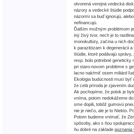
otvorená verejná vedecká disk
názory a vedecké štúdie podpo
názormi sa buď ignorujú, aleb
nefinancujú.
Ďalším možným problémom je
iný živý tvor, nech je to rastli
monokultúry, začína u nich do
k parazitózam k degenerácii a
štúdie, ktoré podávajú správy,
resp. bolo potrebné geneticky 
pri staro-novom probléme s ge
lacno nakŕmiť osem miliárd ľud
Ekológia budúcnosti musí byť
že celá príroda je zjavením du
Ak pochopíme, že potok je byt
vníma, potom nedokážeme do ne
sme dopili, tobôž gumovú pne
nie je niečo, ale je to Niekto.
Potom budeme vnímať, že Zem 
spôsoby, ako s ňou spolupracov
ňu dobré na základe
poznania 