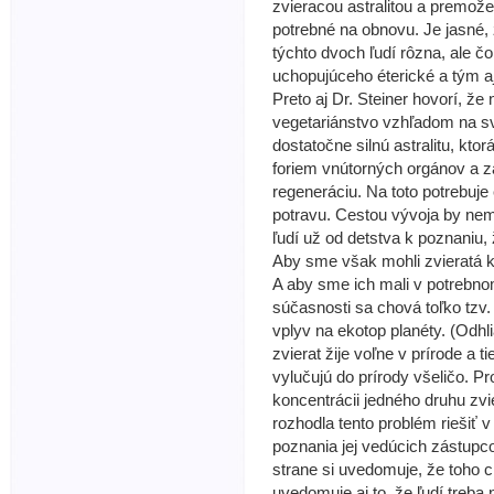
zvieracou astralitou a premože
potrebné na obnovu. Je jasné,
týchto dvoch ľudí rôzna, ale čo
uchopujúceho éterické a tým aj
Preto aj Dr. Steiner hovorí, že 
vegetariánstvo vzhľadom na svo
dostatočne silnú astralitu, kto
foriem vnútorných orgánov a z
regeneráciu. Na toto potrebuje
potravu. Cestou vývoja by ne
ľudí už od detstva k poznaniu,
Aby sme však mohli zvieratá 
A aby sme ich mali v potrebno
súčasnosti sa chová toľko tzv.
vplyv na ekotop planéty. (Odhl
zvierat žije voľne v prírode a 
vylučujú do prírody všeličo. Pr
koncentrácii jedného druhu zv
rozhodla tento problém riešiť
poznania jej vedúcich zástupco
strane si uvedomuje, že toho ch
uvedomuje aj to, že ľudí treba