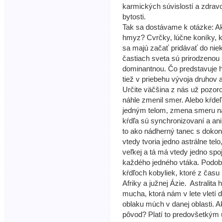
karmických súvislostí a zdrav
bytosti.
Tak sa dostávame k otázke: Aké
hmyz? Cvrčky, lúčne koníky, ko
sa majú začať pridávať do niek
častiach sveta sú prirodzenou 
dominantnou. Čo predstavuje 
tiež v priebehu vývoja druhov 
Určite väčšina z nás už pozoro
náhle zmenil smer. Alebo kŕdeľ
jedným telom, zmena smeru na
kŕdľa sú synchronizovaní a an
to ako nádherný tanec s dokona
vtedy tvoria jedno astrálne telo
veľkej a tá má vtedy jedno spo
každého jedného vtáka. Podobn
kŕdľoch kobyliek, ktoré z času
Afriky a južnej Ázie. Astrali
mucha, ktorá nám v lete vletí 
oblaku múch v danej oblasti. Ak
pôvod? Platí to predovšetkým 