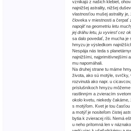
vznikajú z našich klebiet, ohová
najnižšej astrality, nižšej duš
vlastnosťou mušej astrality je,
človeka v miestnosti a čerpať 
napojiť na geometriu letu much
jej dráhu letu, ju vyviesť cez o
sa dalo povedať, že mucha je s
hmyzu je výsledkom najnižšíc
Nespája nás teda s planetárnym
najnižšími, najprimitívnejšími 
mu napomáhali.
Na druhej strane tu máme hmy
života, ako sú motýle, svrčky, 
rozvinutá ako napr. u cicavcov,
príslušníkoch hmyzu môžeme p
rastlinným a zvieracím svetom
okolo kvetu, niekedy čakáme, že
s motýľom. Kvet je tou časťou 
a motýľ je nositeľom čistej astr
bytia k zvieracej ríši. Nemá ešt
u neho prítomná len v náznako
vedú viac k všeľudskému a men