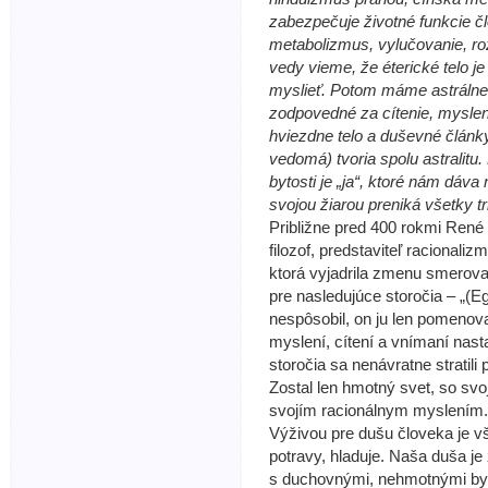
zabezpečuje životné funkcie čl
metabolizmus, vylučovanie, r
vedy vieme, že éterické telo 
myslieť. Potom máme astrálne 
zodpovedné za cítenie, mysleni
hviezdne telo a duševné článk
vedomá) tvoria spolu astralitu
bytosti je „ja“, ktoré nám dáva 
svojou žiarou preniká všetky tr
Približne pred 400 rokmi René
filozof, predstaviteľ racionali
ktorá vyjadrila zmenu smerova
pre nasledujúce storočia – „(
nespôsobil, on ju len pomenov
myslení, cítení a vnímaní nast
storočia sa nenávratne stratili 
Zostal len hmotný svet, so sv
svojím racionálnym myslením.
Výživou pre dušu človeka je v
potravy, hladuje. Naša duša j
s duchovnými, nehmotnými byto