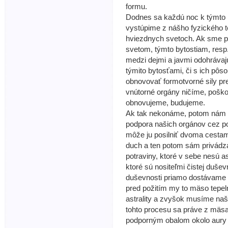
formu.
Dodnes sa každú noc k týmto 
vystúpime z nášho fyzického t
hviezdnych svetoch. Ak sme p
svetom, týmto bytostiam, resp
medzi dejmi a javmi odohrávaj
týmito bytosťami, či s ich pôs
obnovovať formotvorné sily pr
vnútorné orgány ničíme, poško
obnovujeme, budujeme.
Ak tak nekonáme, potom nám z
podpora našich orgánov cez pot
môže ju posilniť dvoma cestam
duch a ten potom sám privádza 
potraviny, ktoré v sebe nesú ast
ktoré sú nositeľmi čistej duše
duševnosti priamo dostávame ž
pred požitím my to mäso tepe
astrality a zvyšok musíme našim
tohto procesu sa práve z mäsa
podporným obalom okolo aury č