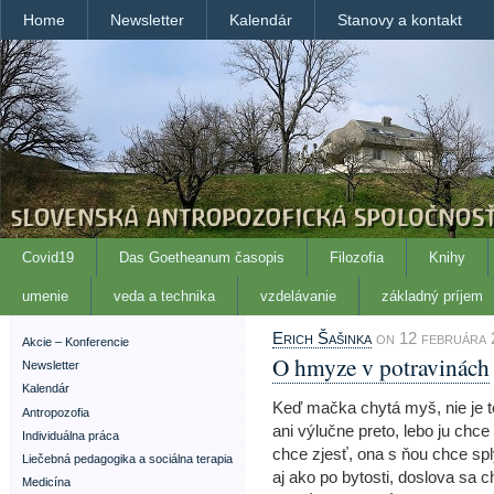
Home
Newsletter
Kalendár
Stanovy a kontakt
Covid19
Das Goetheanum časopis
Filozofia
Knihy
umenie
veda a technika
vzdelávanie
základný príjem
Erich Šašinka
on 12 februára 2
Akcie – Konferencie
O hmyze v potravinách
Newsletter
Kalendár
Keď mačka chytá myš, nie je to 
Antropozofia
ani výlučne preto, lebo ju chce
Individuálna práca
chce zjesť, ona s ňou chce sply
Liečebná pedagogika a sociálna terapia
aj ako po bytosti, doslova sa ch
Medicína