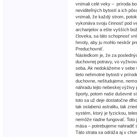
vnímali celé veky – príroda bo
neviditeľných bytostí a ich pôso
vnímali, že každý strom, potok,
vykonáva svoju činnosť pod ve
archanjelov a ešte vyšších bo
človeka, sa táto schopnosť vní
hmoty, aby ju mohlo neskôr pre
Preduchovniť.
Následkom je, že za posledný
duchovnej potravy, vo vyživov
seba. Ak nedokážeme v sebe v
tieto nehmotné bytosti v príro
duchovne, neštudujeme, nemod
náhradu tejto nebeskej výživy
športy, potom naše duševné sil
toto sa už deje dostatočne dlh
tak oslabenú astralitu, tak zri
systém, ktorý je fyzickou, te
nemôže riadne fungovať. Toto 
mäsa – potrebujeme nahradiť st
Táto strata sa odráža aj v cho