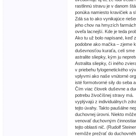
rastlinnú stravu je v danom št
ponúka namiesto kravičiek a s
Zdá sa to ako vynikajúce rieš
jeho chov na hmyzích farmách 
oveľa lacnejší. Kde je teda pr
Ako tu už bolo napísané, keď 
podobne ako mačka – zjeme kur
duševnosťou kuraťa, celí sme ň
astralite sliepky, kým ju nepre
Astralita sliepky, či iného zvie
v priebehu fylogenetického výv
vplyvmi ako naše vnútorné orgá
isté formotvorné sily do seba a
Čím viac človek duševne a du
potrebu živočíšnej stravy má. 
vyplývajú z individuálnych zdr
tejto úvahy. Takto paušálne nep
duchovnej úrovni. Niekto môž
venovať duchovným činnostiam 
tejto oblasti nič. (Rudolf Stein
nemôže prežrať do duchovného