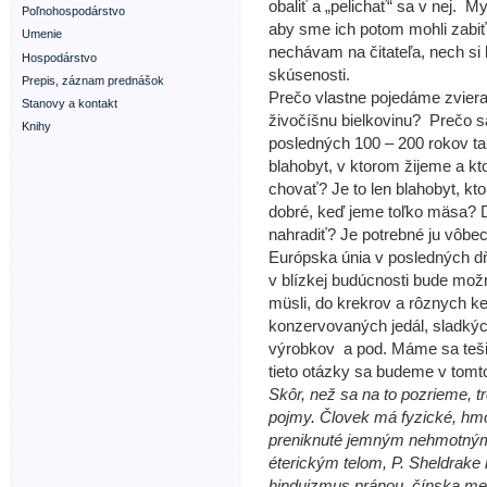
obaliť a „pelichať“ sa v nej. 
Poľnohospodárstvo
aby sme ich potom mohli zabi
Umenie
nechávam na čitateľa, nech si 
Hospodárstvo
skúsenosti.
Prepis, záznam prednášok
Prečo vlastne pojedáme zviera
Stanovy a kontakt
živočíšnu bielkovinu? Prečo
Knihy
posledných 100 – 200 rokov tak
blahobyt, v ktorom žijeme a k
chovať? Je to len blahobyt, kt
dobré, keď jeme toľko mäsa? D
nahradiť? Je potrebné ju vôbe
Európska únia v posledných dň
v blízkej budúcnosti bude mož
müsli, do krekrov a rôznych k
konzervovaných jedál, sladkýc
výrobkov a pod. Máme sa tešiť
tieto otázky sa budeme v tomt
Skôr, než sa na to pozrieme, t
pojmy. Človek má fyzické, hmot
preniknuté jemným nehmotným
éterickým telom, P. Sheldrake
hinduizmus pránou, čínska medi