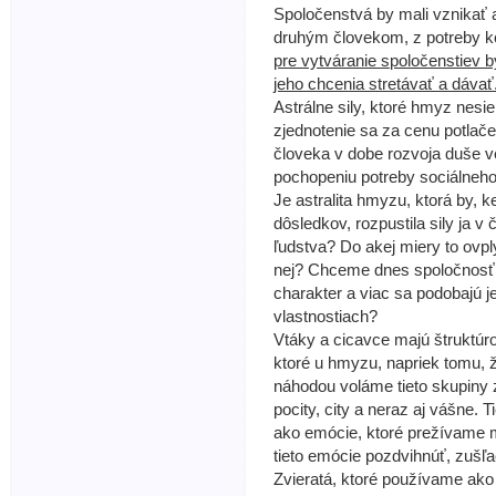
Spoločenstvá by mali vznikať a
druhým človekom, z potreby 
pre vytváranie spoločenstiev b
jeho chcenia stretávať a dávať
Astrálne sily, ktoré hmyz nesi
zjednotenie sa za cenu potlače
človeka v dobe rozvoja duše ve
pochopeniu potreby sociálneho
Je astralita hmyzu, ktorá by, 
dôsledkov, rozpustila sily ja
ľudstva? Do akej miery to ovply
nej? Chceme dnes spoločnosť ľ
charakter a viac sa podobajú 
vlastnostiach?
Vtáky a cicavce majú štruktúrov
ktoré u hmyzu, napriek tomu, ž
náhodou voláme tieto skupiny z
pocity, city a neraz aj vášne.
ako emócie, ktoré prežívame m
tieto emócie pozdvihnúť, zušľac
Zvieratá, ktoré používame ako 